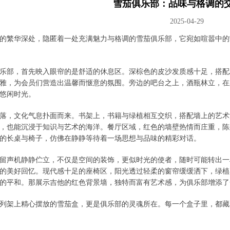
雪茄俱乐部：品味与格调的
2025-04-29
的繁华深处，隐匿着一处充满魅力与格调的雪茄俱乐部，它宛如喧嚣中的
乐部，首先映入眼帘的是舒适的休息区。深棕色的皮沙发质感十足，搭配
雅，为会员们营造出温馨而惬意的氛围。旁边的吧台之上，酒瓶林立，在
悠闲时光。
落，文化气息扑面而来。书架上，书籍与绿植相互交织，搭配墙上的艺术
，也能沉浸于知识与艺术的海洋。餐厅区域，红色的墙壁热情而庄重，陈
的长桌与椅子，仿佛在静静等待着一场思想与品味的精彩对话。
留声机静静伫立，不仅是空间的装饰，更似时光的使者，随时可能转出一
的美好回忆。现代感十足的座椅区，阳光透过轻柔的窗帘缓缓洒下，绿植
的平和。那展示吉他的红色背景墙，独特而富有艺术感，为俱乐部增添了
列架上精心摆放的雪茄盒，更是俱乐部的灵魂所在。每一个盒子里，都藏