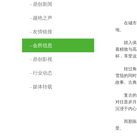
- 鼎创新闻
- 越艳之声
在城市
地。
- 友情链接
踏入俱
- 会所信息
着精致与高
杯，享受这
- 鼎创影视
转过角
- 行业动态
雪茄的同时
故事。古典
- 媒体转载
复古的
对往昔岁月
沉浸于内心
而那陈
受。