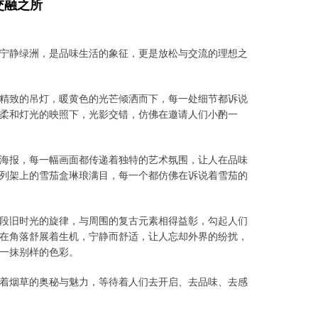
交融之所
宁静绿洲，是品味生活的象征，更是放松与交流的理想之
精致的吊灯，暖黄色的光芒倾洒而下，每一处细节都诉说
柔和灯光的映照下，光影交错，仿佛在邀请人们小酌一
海报，每一幅画面都传递着独特的艺术氛围，让人在品味
列架上的雪茄盒琳琅满目，每一个都仿佛在诉说着雪茄的
段旧时光的旋律，与周围的复古元素相得益彰，勾起人们
在角落舒展着生机，宁静而舒适，让人忘却外界的纷扰，
一抹别样的色彩。
着烟草的奥秘与魅力，等待着人们去开启、去品味、去感