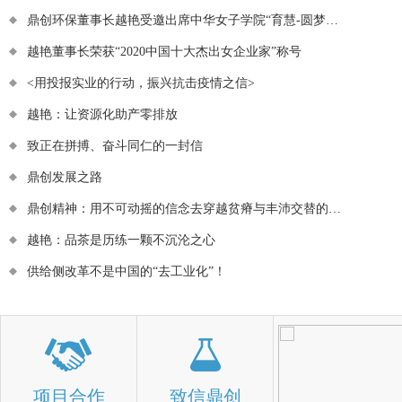
鼎创环保董事长越艳受邀出席中华女子学院“育慧-圆梦计划”第二届实践创业能力提升论坛
越艳董事长荣获“2020中国十大杰出女企业家”称号
<用投报实业的行动，振兴抗击疫情之信>
越艳：让资源化助产零排放
致正在拼搏、奋斗同仁的一封信
鼎创发展之路
鼎创精神：用不可动摇的信念去穿越贫瘠与丰沛交替的世界
越艳：品茶是历练一颗不沉沦之心
供给侧改革不是中国的“去工业化”！
项目合作
致信鼎创