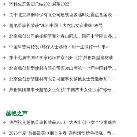
环科生态集团总结2021展望2022
关于北京鼎创环保有限公司建筑垃圾临时处置点备案表的公示
越艳董事长荣获“2020中国十大杰出女企业家”称号
北京鼎创公司的杨绍平和刘春山同志，陪同中管院曲睿晶主任一同前往河北唐山曹妃甸，对京冀曹妃甸协同发展示范区建设投资有限公司
中国科普网转发<环保人士越艳：用一生做好一件事>
第十七届中国科学家论坛在京召开 北京鼎创新型建材载誉而归
北京鼎创新型建材有限公司应邀出席第十七届中国科学家论坛，并荣获 中国科技创新先进单位 荣誉奖项！
北京鼎创新型建材有限公司董事长越艳女士受邀参加“第十七届中国科学家论坛”
鼎创集团董事长越艳女士荣获“中国杰出女企业家”称号，入刊《人民代表报》
中国品牌日鼎创品牌席卷纳斯达克大屏，走出国门，放眼全球
越艳之声
热烈祝贺越艳董事长荣获2023十大杰出创业女企业家殊荣
2023年度“首都最美巾帼奋斗者”选树活动榜单揭晓，恭喜越艳女士喜获首都最美巾帼奋斗者